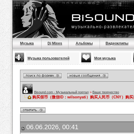
Музыка
Dj Mixes
Альбомы
Видеоклипы
Музыка пользователей
Моя музыка
Bisound.com - Музыкальный портал
>
Ваше творчество
购买假币（微信ID：wilsonyati）购买人民币（CNY）
06.06.2026, 00:41