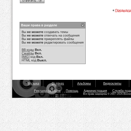
«
Предыдущ
Ваши права в разделе
Вы
не можете
создавать темы
Вы
не можете
отвечать на сообщения
Вы
не можете
прикреплять файлы
Вы
не можете
редактировать сообщения
BB коды
Вкл.
Смайлы
Вкл.
[IMG]
код
Вкл.
HTML код
Выкл.
Музыка
Dj mixes
Альбомы
Видеоклипы
Реклама на сайте
Помощь
Администрация
Служба под
Все права защищены © 2007-2026 Bisou