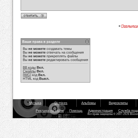
«
Предыдущ
Ваши права в разделе
Вы
не можете
создавать темы
Вы
не можете
отвечать на сообщения
Вы
не можете
прикреплять файлы
Вы
не можете
редактировать сообщения
BB коды
Вкл.
Смайлы
Вкл.
[IMG]
код
Вкл.
HTML код
Выкл.
Музыка
Dj mixes
Альбомы
Видеоклипы
Реклама на сайте
Помощь
Администрация
Служба под
Все права защищены © 2007-2026 Bisou