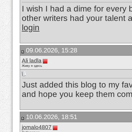
I wish I had a dime for every b
other writers had your talent
login
09.06.2026, 15:28
Ali ladla
Живу я здесь
Just added this blog to my fav
and hope you keep them com
10.06.2026, 18:51
jomalo4807