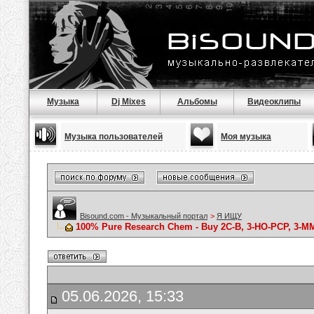
Музыка
Dj Mixes
Альбомы
Видеоклипы
Музыка пользователей
Моя музыка
Bisound.com - Музыкальный портал
>
Я ИЩУ
100% Pure Research Chem - Buy 2C-B, 3-HO-PCP, 3-MM
05.06.2026, 15:33