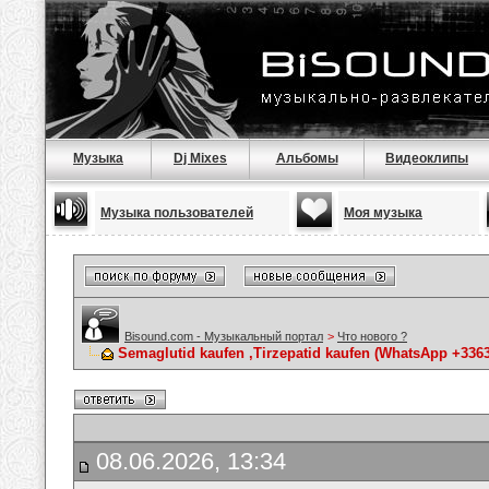
Музыка
Dj Mixes
Альбомы
Видеоклипы
Музыка пользователей
Моя музыка
Bisound.com - Музыкальный портал
>
Что нового ?
Semaglutid kaufen ,Tirzepatid kaufen (WhatsApp +3363
08.06.2026, 13:34