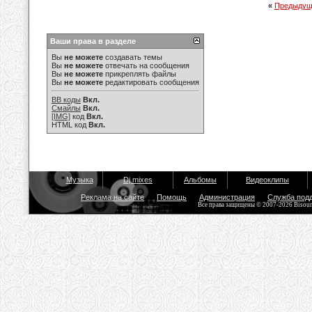
«
Предыдущ
Ваши права в разделе
Вы
не можете
создавать темы
Вы
не можете
отвечать на сообщения
Вы
не можете
прикреплять файлы
Вы
не можете
редактировать сообщения
BB коды
Вкл.
Смайлы
Вкл.
[IMG]
код
Вкл.
HTML код
Вкл.
Музыка
Dj mixes
Альбомы
Видеоклипы
Реклама на сайте
Помощь
Администрация
Служба под
Все права защищены © 2007-2026 Bisou