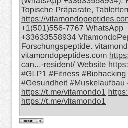
(WhatsApp +33633558934). K
Topische Präparate, Tablette
https://vitamondopeptides.co
+1(501)556-7767 WhatsApp 
+33633558934 VitamondoPept
Forschungspeptide. vitamon
vitamondopeptides.com
https
can...-resident/
Website
https
#GLP1 #Fitness #Biohacking
#Gesundheit #Muskelaufbau 
https://t.me/vitamondo1
https
https://t.me/vitamondo1