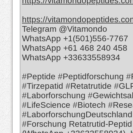
https://vitamondopeptides.com
https://vitamondopeptides.co
Telegram @Vitamondo
WhatsApp +1(501)556-7767
WhatsApp +61 468 240 458
WhatsApp +33633558934
#Peptide #Peptidforschung #
#Tirzepatid #Retatrutide #G
#Laborforschung #Gewichts
#LifeScience #Biotech #Rese
#LaborforschungDeutschland 
#Forschung Retatrutid-Peptid 