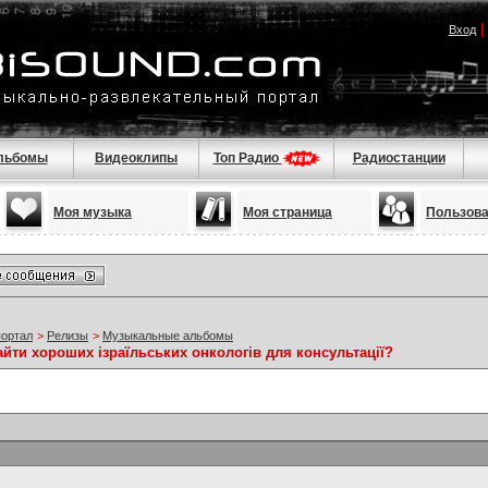
Вход
льбомы
Видеоклипы
Топ Радио
Радиостанции
Моя музыка
Моя страница
Пользов
портал
>
Релизы
>
Музыкальные альбомы
айти хороших ізраїльських онкологів для консультації?