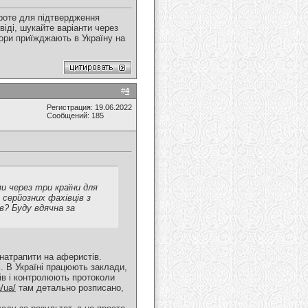
Проте для підтвердження
віді, шукайте варіанти через
есори приїжджають в Україну на
#
4
Регистрация: 19.06.2022
Сообщений: 185
и через три країни для
 серйозних фахівців з
в? Буду вдячна за
натрапити на аферистів.
і. В Україні працюють заклади,
тів і контролюють протоколи
/ua/
там детально розписано,