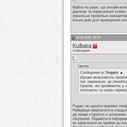
Майте на увазі, що онлайн-кон
діагнозу та коригування схеми 
українські профільні онкоцентр
кілька днів для проведення очн
08.06.2026, 16:33
Kulbara
Собеседник
Цитата:
Сообщение от
Sogars
Шукаю можливість проконс
нас нереально, це занадто
Ізраїлю, які приймають у 
контакти чи назви переві
Раджу не шукати окремих лікар
Найкраще звертатися в спеціалі
де лікарі з Ізраїлю є штатними
лікування. Подивіться інформац
як записатися на прийом до іно