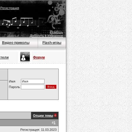
|
Регистрация
Помощь
Добавить в избранное
Видео приколы
Flash-игры
атели
Форум
Имя
Пароль
Опции темы
#
1
Регистрация: 11.03.2023