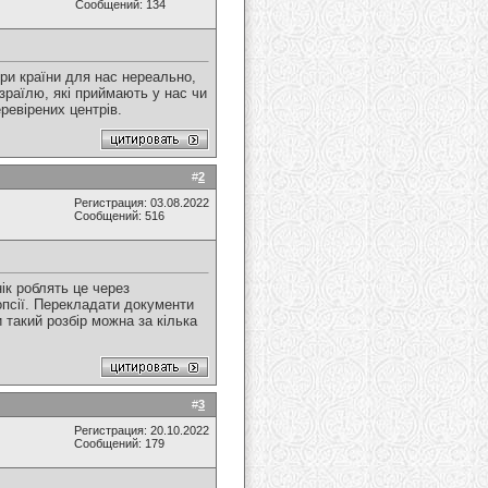
Сообщений: 134
три країни для нас нереально,
зраїлю, які приймають у нас чи
ревірених центрів.
#
2
Регистрация: 03.08.2022
Сообщений: 516
ік роблять це через
іопсії. Перекладати документи
 такий розбір можна за кілька
#
3
Регистрация: 20.10.2022
Сообщений: 179