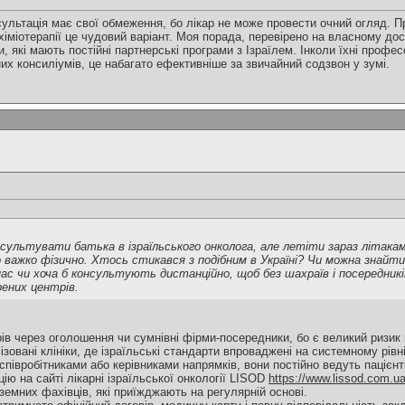
сультація має свої обмеження, бо лікар не може провести очний огляд. 
хіміотерапії це чудовий варіант. Моя порада, перевірено на власному дос
и, які мають постійні партнерські програми з Ізраїлем. Інколи їхні проф
их консиліумів, це набагато ефективніше за звичайний содзвон у зумі.
ультувати батька в ізраїльського онколога, але летіти зараз літакам
 важко фізично. Хтось стикався з подібним в Україні? Чи можна знайти
нас чи хоча б консультують дистанційно, щоб без шахраїв і посередникі
рених центрів.
ів через оголошення чи сумнівні фірми-посередники, бо є великий ризик 
зовані клініки, де ізраїльські стандарти впроваджені на системному рівн
 співробітниками або керівниками напрямків, вони постійно ведуть пацієн
ію на сайті лікарні ізраїльської онкології LISOD
https://www.lissod.com.ua
земних фахівців, які приїжджають на регулярній основі.