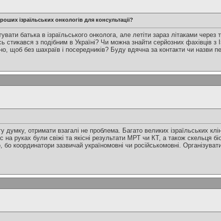
ороших ізраїльських онкологів для консультації?
вати батька в ізраїльського онколога, але летіти зараз літаками через 
ь стикався з подібним в Україні? Чи можна знайти серйозних фахівців з І
о, щоб без шахраїв і посередників? Буду вдячна за контакти чи назви пе
у думку, отримати взагалі не проблема. Багато великих ізраїльських клін
ас на руках були свіжі та якісні результати МРТ чи КТ, а також скельця б
о, бо координатори зазвичай україномовні чи російськомовні. Організувати