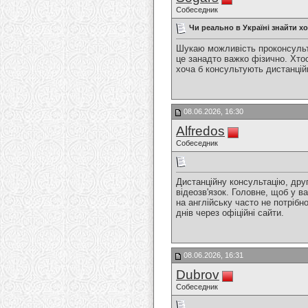
Собеседник
Чи реально в Україні знайти х
Шукаю можливість проконсульту
це занадто важко фізично. Хтос
хоча б консультують дистанційн
08.06.2026, 16:30
Alfredos
Собеседник
Дистанційну консультацію, друг
відеозв'язок. Головне, щоб у в
на англійську часто не потрібн
днів через офіційні сайти.
08.06.2026, 16:31
Dubrov
Собеседник