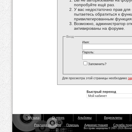
Вы не авторизованы на форум
попробуйте ещё раз.
У вас недостаточно прав для
пытаетесь обратиться к функ
привилегированным функция
Возможно, администратор отк
активированы на форуме.
Вход
Имя:
Пароль:
Запомнить?
Для просмотра этой страницы необходимо
за
Быстрый переход
Музыка
Dj mixes
Альбомы
Видеоклипы
Реклама на сайте
Помощь
Администрация
Служба под
Все права защищены © 2007-2026 Bisou