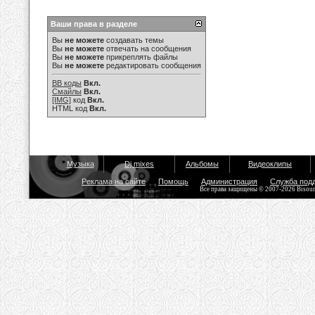
Ваши права в разделе
Вы
не можете
создавать темы
Вы
не можете
отвечать на сообщения
Вы
не можете
прикреплять файлы
Вы
не можете
редактировать сообщения
BB коды
Вкл.
Смайлы
Вкл.
[IMG]
код
Вкл.
HTML код
Вкл.
Музыка
Dj mixes
Альбомы
Видеоклипы
Реклама на сайте
Помощь
Администрация
Служба под
Все права защищены © 2007-2026 Bisou