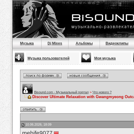
Музыка
Dj Mixes
Альбомы
Видеоклипы
Музыка пользователей
Моя музыка
Bisound.com - Музыкальный портал
>
Что нового ?
Discover Ultimate Relaxation with Gwangmyeong Outc
10.06.2026, 18:09
mebife9077