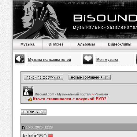
Музыка
Dj Mixes
Альбомы
Видеоклипы
Музыка пользователей
Моя музыка
Bisound.com - Музыкальный портал
>
Реклама
Кто-то сталкивался с покупкой BYD?
15.06.2026, 12:29
folefir350