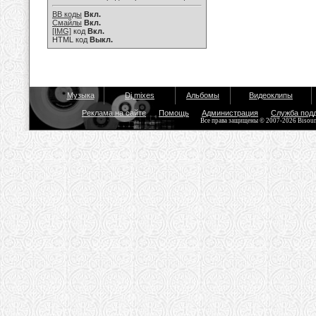
BB коды
Вкл.
Смайлы
Вкл.
[IMG]
код
Вкл.
HTML код
Выкл.
Музыка
Dj mixes
Альбомы
Видеоклипы
Реклама на сайте
Помощь
Администрация
Служба под
Все права защищены © 2007-2026 Bisou