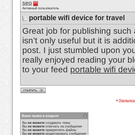
seo
Активный пользователь
portable wifi device for travel
Great job for publishing such 
isn’t only useful but it is addi
post. I just stumbled upon yo
really enjoyed reading your bl
to your feed
portable wifi devi
«
Предыдущ
Ваши права в разделе
Вы
не можете
создавать темы
Вы
не можете
отвечать на сообщения
Вы
не можете
прикреплять файлы
Вы
не можете
редактировать сообщения