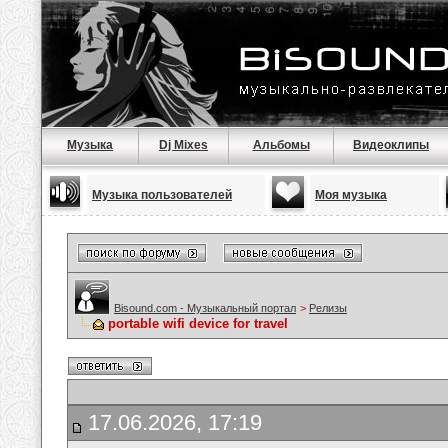
Музыка
Dj Mixes
Альбомы
Видеоклипы
Музыка пользователей
Моя музыка
Bisound.com - Музыкальный портал
>
Релизы
portable wifi device for travel
17.06.2026, 17:19