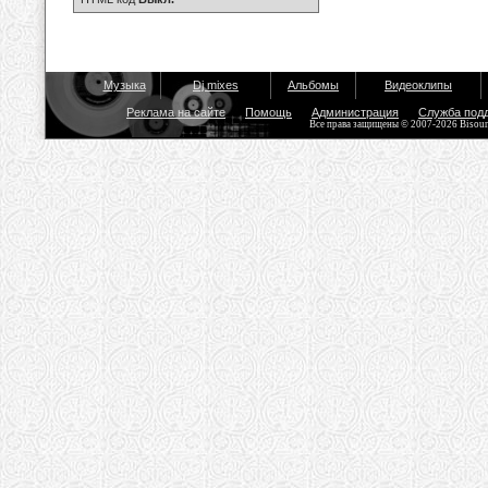
Музыка
Dj mixes
Альбомы
Видеоклипы
Реклама на сайте
Помощь
Администрация
Служба под
Все права защищены © 2007-2026 Bisou