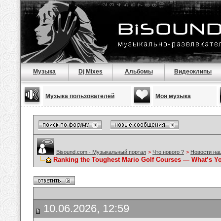
Музыка
Dj Mixes
Альбомы
Видеоклипы
Музыка пользователей
Моя музыка
Bisound.com - Музыкальный портал
>
Что нового ?
>
Новости на
Ranking the Toughest Mario Golf Courses — What’s Y
10.06.2026, 12:59