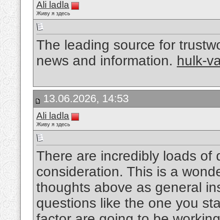
Ali ladla
Живу я здесь
The leading source for trustw
news and information.
hulk-v
13.06.2026, 14:53
Ali ladla
Живу я здесь
There are incredibly loads of d
consideration. This is a wonder
thoughts above as general insp
questions like the one you sta
factor are going to be working