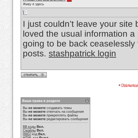
Живу я здесь
I just couldn’t leave your site
loved the usual information a
going to be back ceaselessly 
posts.
stashpatrick login
«
Предыдущ
Ваши права в разделе
Вы
не можете
создавать темы
Вы
не можете
отвечать на сообщения
Вы
не можете
прикреплять файлы
Вы
не можете
редактировать сообщения
BB коды
Вкл.
Смайлы
Вкл.
[IMG]
код
Вкл.
HTML код
Выкл.