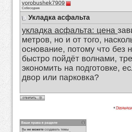
vorobushek7909
Собеседник
Укладка асфальта
укладка асфальта: цена
зав
метров, но и от того, наско
основание, потому что без
быстро пойдёт волнами, тр
экономить на подготовке, е
двор или парковка?
«
Предыдущ
Ваши права в разделе
Вы
не можете
создавать темы