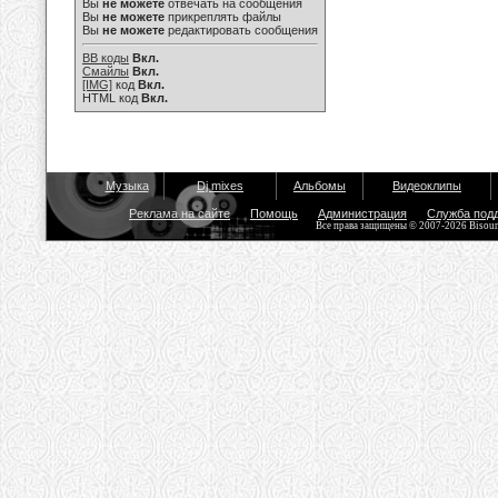
Вы
не можете
отвечать на сообщения
Вы
не можете
прикреплять файлы
Вы
не можете
редактировать сообщения
BB коды
Вкл.
Смайлы
Вкл.
[IMG]
код
Вкл.
HTML код
Вкл.
Музыка
Dj mixes
Альбомы
Видеоклипы
Реклама на сайте
Помощь
Администрация
Служба под
Все права защищены © 2007-2026 Bisou