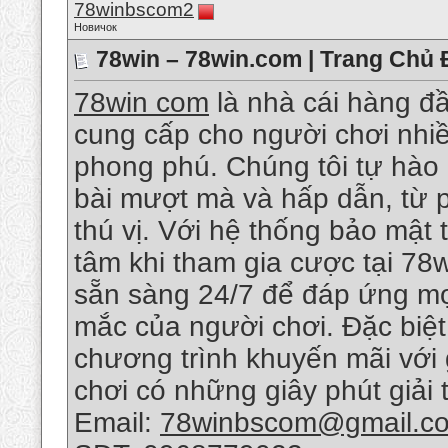
78winbscom2
Новичок
78win – 78win.com | Trang Chủ
78win com
là nhà cái hàng đầ
cung cấp cho người chơi nhiều
phong phú. Chúng tôi tự hào
bài mượt mà và hấp dẫn, từ po
thú vị. Với hệ thống bảo mật 
tâm khi tham gia cược tại 78
sẵn sàng 24/7 để đáp ứng mọi
mắc của người chơi. Đặc biệt
chương trình khuyến mãi với 
chơi có những giây phút giải t
Email:
78winbscom@gmail.c