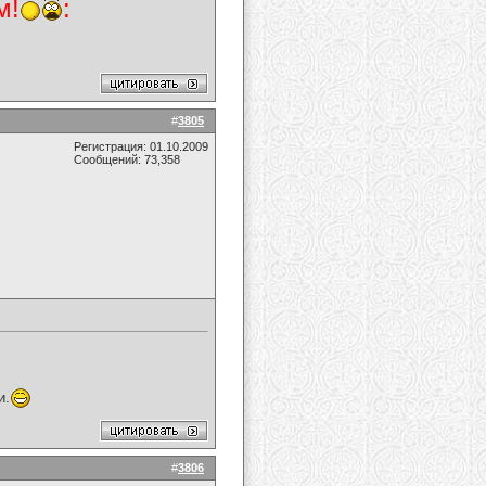
м!
:
#
3805
Регистрация: 01.10.2009
Сообщений: 73,358
и.
#
3806