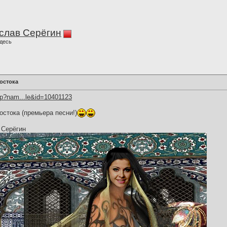
слав Серёгин
десь
остока
hp?nam...le&id=10401123
стока (премьера песни!)
 Серёгин