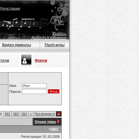
|
Регистрация
Помощь
Добавить в избранное
Видео приколы
Flash-игры
атели
Форум
Имя
Пароль
1
382
383
391
>
Последняя
»
Опции темы
#
3801
Регистрация: 01.10.2009