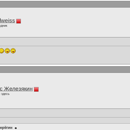
lweiss
едник
с Железякин
 здесь
ерёгин