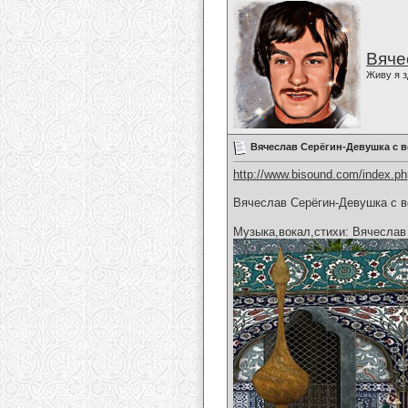
Вяче
Живу я з
Вячеслав Серёгин-Девушка с в
http://www.bisound.com/index.p
Вячеслав Серёгин-Девушка с во
Музыка,вокал,стихи: Вячеслав