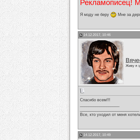
Рекламописец! Мо
Я мзду не беру
Мне за дер
14.12.2017, 10:46
Вяче
Живу я з
Спасибо всем!!!
__________________
___________________________
Все, кто уходил от меня хотел
14.12.2017, 10:49