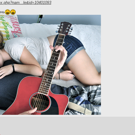
ex.php?nam...le&id=10401093
знь