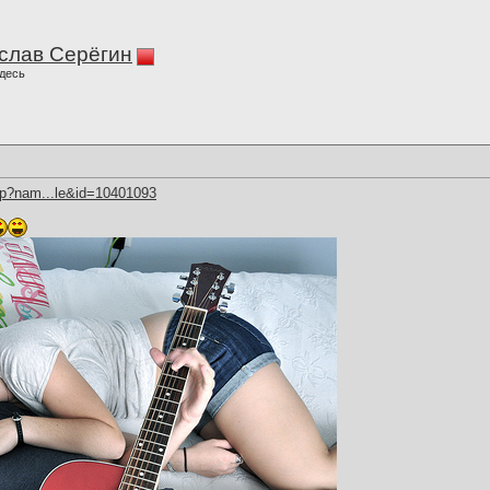
слав Серёгин
десь
hp?nam...le&id=10401093