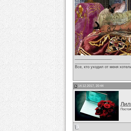
__________________
___________________________
Все, кто уходил от меня хотел
14.12.2017, 20:44
Лил
Постоя