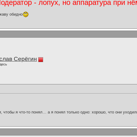
дератор - лопух, но аппаратура при нё
жаву обидно
слав Серёгин
десь
и, чтобы я что-то понял… а я понял только одно: хорошо, что они уходил