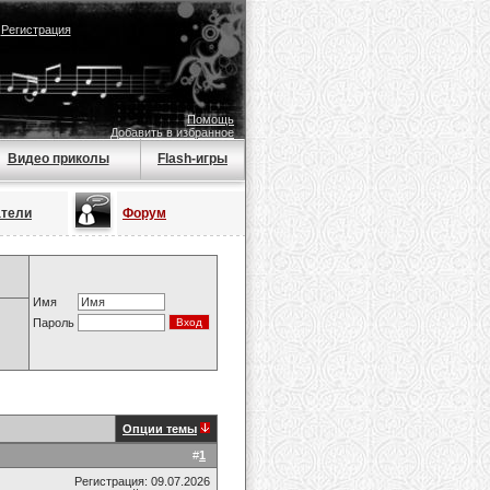
|
Регистрация
Помощь
Добавить в избранное
Видео приколы
Flash-игры
атели
Форум
Имя
Пароль
Опции темы
#
1
Регистрация: 09.07.2026