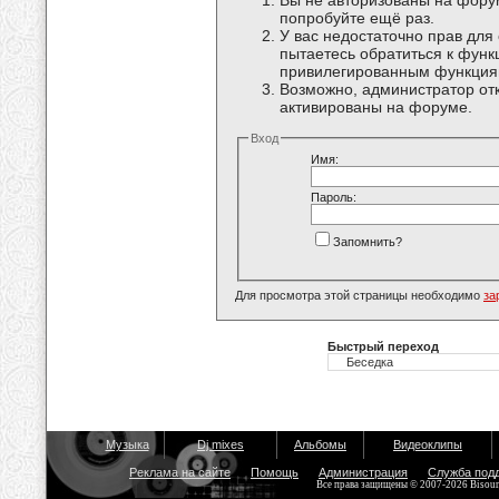
Вы не авторизованы на форум
попробуйте ещё раз.
У вас недостаточно прав для
пытаетесь обратиться к функ
привилегированным функция
Возможно, администратор отк
активированы на форуме.
Вход
Имя:
Пароль:
Запомнить?
Для просмотра этой страницы необходимо
за
Быстрый переход
Музыка
Dj mixes
Альбомы
Видеоклипы
Реклама на сайте
Помощь
Администрация
Служба под
Все права защищены © 2007-2026 Bisou