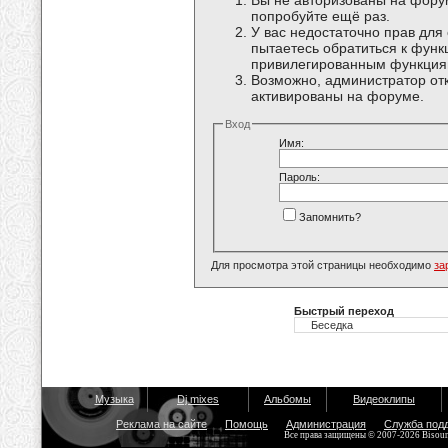
Вы не авторизованы на форум
попробуйте ещё раз.
У вас недостаточно прав для
пытаетесь обратиться к функ
привилегированным функция
Возможно, администратор отк
активированы на форуме.
Вход
Имя:
Пароль:
Запомнить?
Для просмотра этой страницы необходимо
за
Быстрый переход
Музыка
Dj mixes
Альбомы
Видеоклипы
Реклама на сайте
Помощь
Администрация
Служба под
Все права защищены © 2007-2026 Bisou