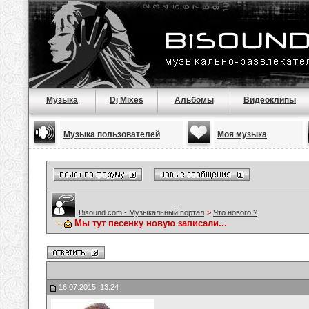
Музыка
Dj Mixes
Альбомы
Видеоклипы
Музыка пользователей
Моя музыка
Bisound.com - Музыкальный портал
>
Что нового ?
Мы тут песенку новую записали...
16.07.2015, 13:24