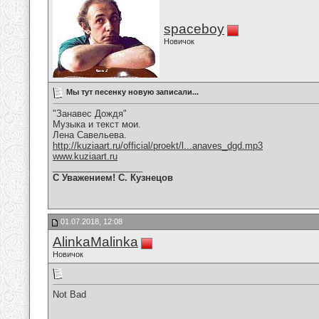
spaceboy
Новичок
Мы тут песенку новую записали...
"Занавес Дождя"
Музыка и текст мои.
Лена Савельева.
http://kuziaart.ru/official/proekt/l...anaves_dgd.mp3
www.kuziaart.ru
__________________
С Уважением! С. Кузнецов
01.07.2018, 12:08
AlinkaMalinka
Новичок
Not Bad