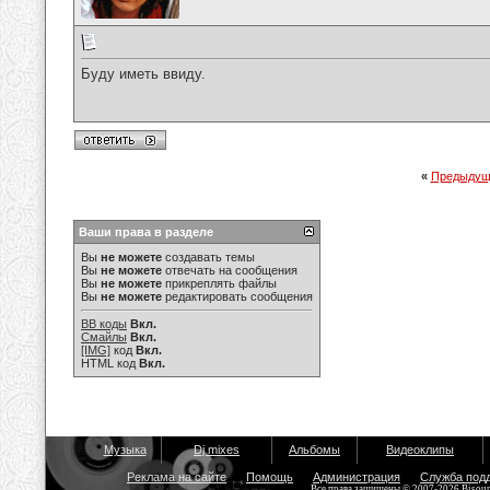
Буду иметь ввиду.
«
Предыдущ
Ваши права в разделе
Вы
не можете
создавать темы
Вы
не можете
отвечать на сообщения
Вы
не можете
прикреплять файлы
Вы
не можете
редактировать сообщения
BB коды
Вкл.
Смайлы
Вкл.
[IMG]
код
Вкл.
HTML код
Вкл.
Музыка
Dj mixes
Альбомы
Видеоклипы
Реклама на сайте
Помощь
Администрация
Служба под
Все права защищены © 2007-2026 Bisou