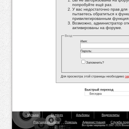
Вы не авторизованы на форум
попробуйте ещё раз.
У вас недостаточно прав для
пытаетесь обратиться к функ
привилегированным функция
Возможно, администратор отк
активированы на форуме.
Вход
Имя:
Пароль:
Запомнить?
Для просмотра этой страницы необходимо
за
Быстрый переход
Музыка
Dj mixes
Альбомы
Видеоклипы
Реклама на сайте
Помощь
Администрация
Служба под
Все права защищены © 2007-2026 Bisou