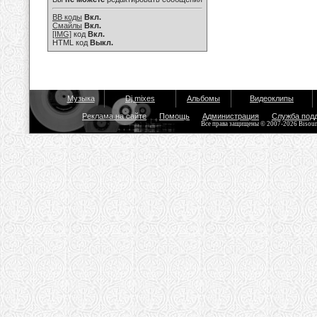
BB коды
Вкл.
Смайлы
Вкл.
[IMG]
код
Вкл.
HTML код
Выкл.
Музыка
Dj mixes
Альбомы
Видеоклипы
Реклама на сайте
Помощь
Администрация
Служба под
Все права защищены © 2007-2026 Bisou