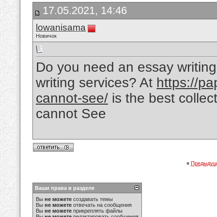
17.05.2021, 14:46
lowanisama
Новичок
Do you need an essay writing 
writing services? At
https://pa
cannot-see/
is the best collec
cannot See
«
Предыдущ
Ваши права в разделе
Вы
не можете
создавать темы
Вы
не можете
отвечать на сообщения
Вы
не можете
прикреплять файлы
Вы
не можете
редактировать сообщения