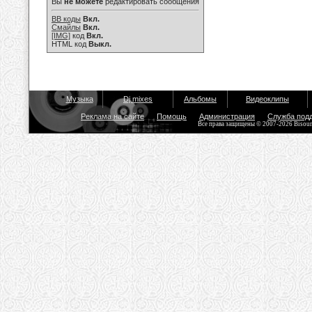
Вы
не можете
редактировать сообщения
BB коды
Вкл.
Смайлы
Вкл.
[IMG]
код
Вкл.
HTML код
Выкл.
Музыка
Dj mixes
Альбомы
Видеоклипы
Реклама на сайте
Помощь
Администрация
Служба под
Все права защищены © 2007-2026 Bisou