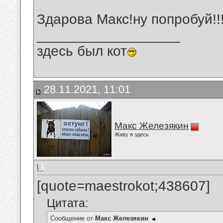
Здарова Макс!ну попробуй!!
__________________
здесь был кот
28.11.2021, 11:01
Макс Железякин
Живу я здесь
[quote=maestrokot;438607]
Цитата:
Сообщение от
Макс Железякин