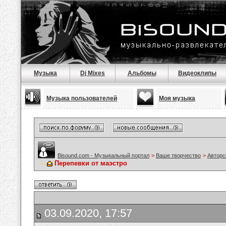
Музыка
Dj Mixes
Альбомы
Видеоклипы
Музыка пользователей
Моя музыка
Bisound.com - Музыкальный портал
>
Ваше творчество
>
Авторс
Перепевки от маэстро
03.09.2020, 17:57