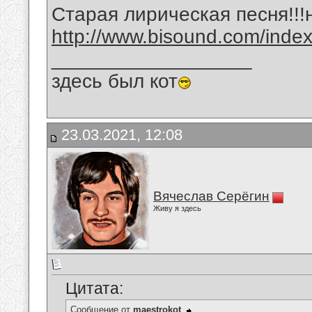
Старая лирическая песня!!!
http://www.bisound.com/inde
__________________
здесь был кот
23.03.2021, 12:08
Вячеслав Серёгин
Живу я здесь
Цитата:
Сообщение от
maestrokot