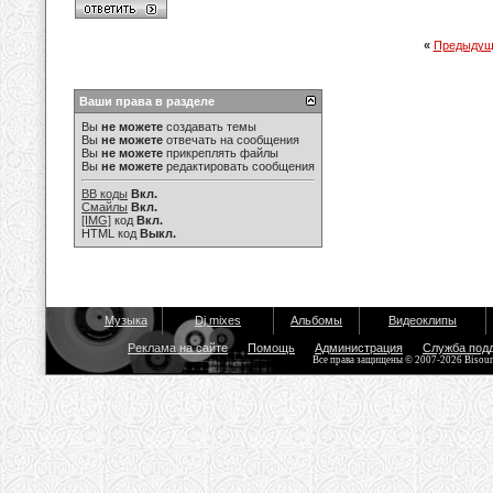
«
Предыдущ
Ваши права в разделе
Вы
не можете
создавать темы
Вы
не можете
отвечать на сообщения
Вы
не можете
прикреплять файлы
Вы
не можете
редактировать сообщения
BB коды
Вкл.
Смайлы
Вкл.
[IMG]
код
Вкл.
HTML код
Выкл.
Музыка
Dj mixes
Альбомы
Видеоклипы
Реклама на сайте
Помощь
Администрация
Служба под
Все права защищены © 2007-2026 Bisou