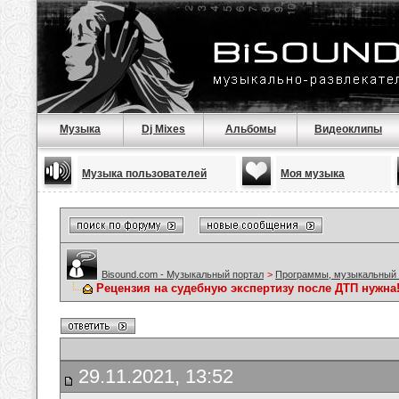
Музыка
Dj Mixes
Альбомы
Видеоклипы
Музыка пользователей
Моя музыка
Bisound.com - Музыкальный портал
>
Программы, музыкальный 
Рецензия на судебную экспертизу после ДТП нужна
29.11.2021, 13:52