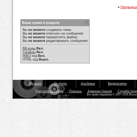
«
Предыдущ
Ваши права в разделе
Вы
не можете
создавать темы
Вы
не можете
отвечать на сообщения
Вы
не можете
прикреплять файлы
Вы
не можете
редактировать сообщения
BB коды
Вкл.
Смайлы
Вкл.
[IMG]
код
Вкл.
HTML код
Выкл.
Музыка
Dj mixes
Альбомы
Видеоклипы
Реклама на сайте
Помощь
Администрация
Служба под
Все права защищены © 2007-2026 Bisou