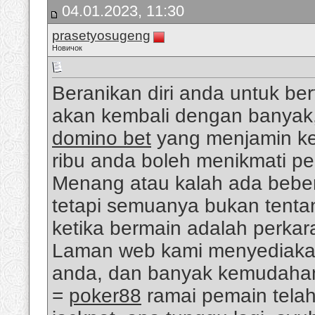
04.01.2023, 11:30
prasetyosugeng
Новичок
Beranikan diri anda untuk b
akan kembali dengan banyak
domino bet
yang menjamin k
ribu anda boleh menikmati p
Menang atau kalah ada beber
tetapi semuanya bukan tenta
ketika bermain adalah perkar
Laman web kami menyediaka
anda, dan banyak kemudahan 
=
poker88
ramai pemain telah