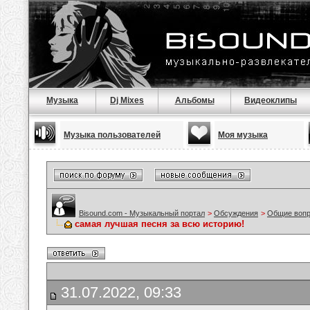
Музыка
Dj Mixes
Альбомы
Видеоклипы
Музыка пользователей
Моя музыка
Bisound.com - Музыкальный портал
>
Обсуждения
>
Общие воп
самая лучшая песня за всю историю!
31.07.2022, 09:33