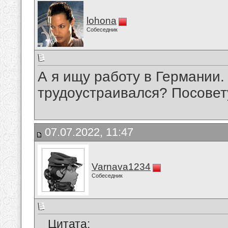
lohona
Собеседник
А я ищу работу в Германии.
трудоустраивался? Посовету
07.07.2022, 11:47
Varnava1234
Собеседник
Цитата: