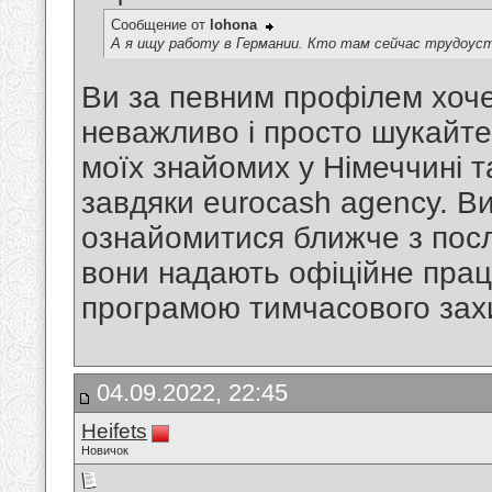
Сообщение от
lohona
А я ищу работу в Германии. Кто там сейчас трудоус
Ви за певним профілем хоч
неважливо і просто шукайте
моїх знайомих у Німеччині 
завдяки eurocash agency. В
ознайомитися ближче з пос
вони надають офіційне прац
програмою тимчасового захи
04.09.2022, 22:45
Heifets
Новичок