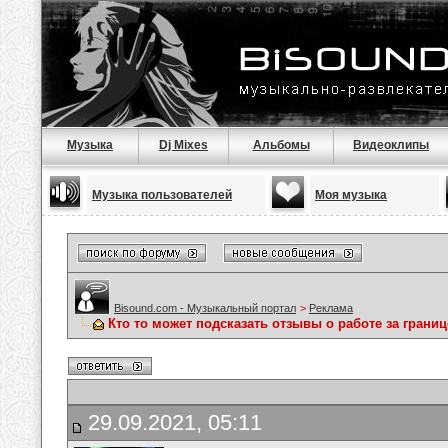
Музыка
Dj Mixes
Альбомы
Видеоклипы
Музыка пользователей
Моя музыка
Bisound.com - Музыкальный портал
>
Реклама
Кто то может подсказать отзывы о работе за границ
29.09.2021, 05:11