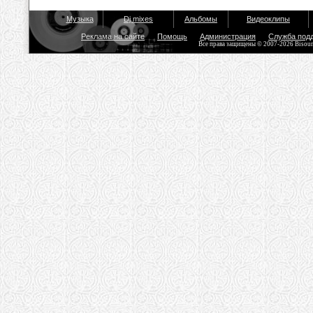
Музыка
Dj mixes
Альбомы
Видеоклипы
Реклама на сайте
Помощь
Администрация
Служба под
Все права защищены © 2007-2026 Bisou