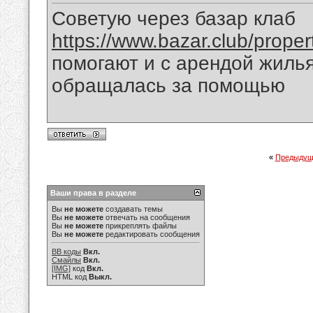
Советую через базар клаб
https://www.bazar.club/proper
помогают и с арендой жилья
обращалась за помощью
«
Предыдущ
Ваши права в разделе
Вы
не можете
создавать темы
Вы
не можете
отвечать на сообщения
Вы
не можете
прикреплять файлы
Вы
не можете
редактировать сообщения
BB коды
Вкл.
Смайлы
Вкл.
[IMG]
код
Вкл.
HTML код
Выкл.