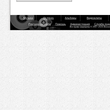
Музыка
Dj mixes
Альбомы
Видеоклипы
Реклама на сайте
Помощь
Администрация
Служба под
Все права защищены © 2007-2026 Bisou