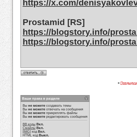
https://x.com/denisyakovle
Prostamid [RS]
https://blogstory.info/pros
https://blogstory.info/prost
«
Предыдущ
Ваши права в разделе
Вы
не можете
создавать темы
Вы
не можете
отвечать на сообщения
Вы
не можете
прикреплять файлы
Вы
не можете
редактировать сообщения
BB коды
Вкл.
Смайлы
Вкл.
[IMG]
код
Вкл.
HTML код
Выкл.