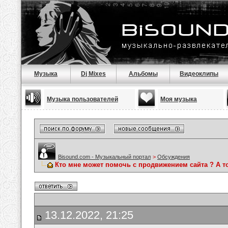
Музыка
Dj Mixes
Альбомы
Видеоклипы
Музыка пользователей
Моя музыка
Bisound.com - Музыкальный портал
>
Обсуждения
Кто мне может помочь с продвижением сайта ? А то
13.12.2022, 21:25