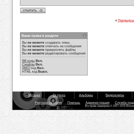
«
Предыдущ
Ваши права в разделе
Вы
не можете
создавать темы
Вы
не можете
отвечать на сообщения
Вы
не можете
прикреплять файлы
Вы
не можете
редактировать сообщения
BB коды
Вкл.
Смайлы
Вкл.
[IMG]
код
Вкл.
HTML код
Выкл.
Музыка
Dj mixes
Альбомы
Видеоклипы
Реклама на сайте
Помощь
Администрация
Служба под
Все права защищены © 2007-2026 Bisou