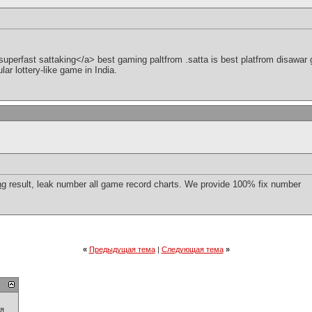
superfast sattaking</a> best gaming paltfrom .satta is best platfrom disawar 
ar lottery-like game in India.
ng
result, leak number all game record charts. We provide 100% fix number
«
Предыдущая тема
|
Следующая тема
»
ия