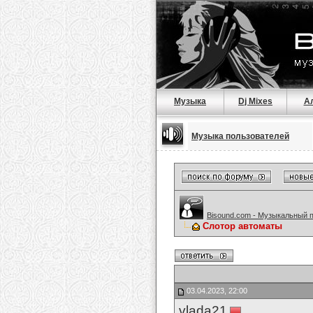
Музыка
Dj Mixes
А
Музыка пользователей
Bisound.com - Музыкальный 
Слотор автоматы
03.04.2023, 22:00
vlada21