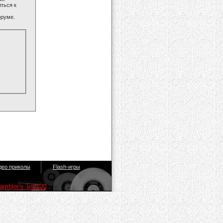
ться к
оруме.
део приколы
Flash-игры