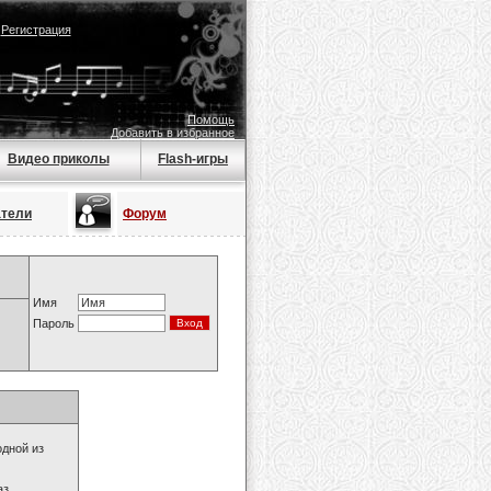
|
Регистрация
Помощь
Добавить в избранное
Видео приколы
Flash-игры
атели
Форум
Имя
Пароль
одной из
з.