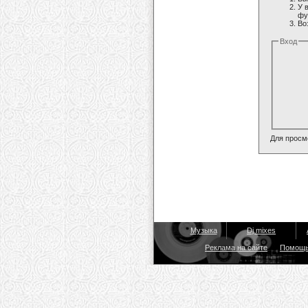
У 
фу
Во
Вход
Для просм
Музыка
Dj mixes
Реклама на сайте
Помощ