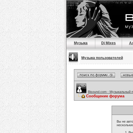
Музыка
Dj Mixes
А
Музыка пользователей
Bisound.com - Музыкальный 
Сообщение форума
Вы не авто
нескольки
Вы