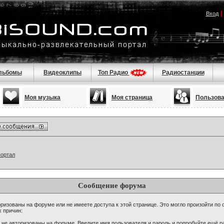
Вход
льбомы
Видеоклипы
Топ Радио
Радиостанции
Моя музыка
Моя страница
Пользов
портал
Сообщение форума
ризованы на форуме или не имеете доступа к этой странице. Это могло произойти по 
х причин:
 не авторизованы на форуме. Введите имя пользователя и пароль и попробуйте ещё ра