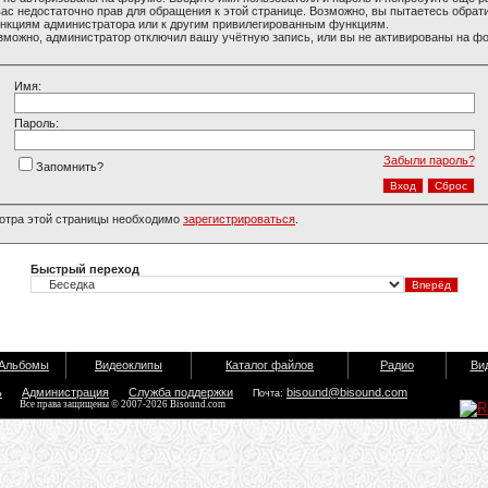
вас недостаточно прав для обращения к этой странице. Возможно, вы пытаетесь обрати
нкциям администратора или к другим привилегированным функциям.
зможно, администратор отключил вашу учётную запись, или вы не активированы на ф
Имя:
Пароль:
Забыли пароль?
Запомнить?
отра этой страницы необходимо
зарегистрироваться
.
Быстрый переход
Альбомы
Видеоклипы
Каталог файлов
Радио
Ви
ь
Администрация
Служба поддержки
bisound@bisound.com
Почта:
Все права защищены © 2007-2026 Bisound.com