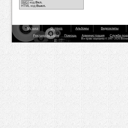
[IMG]
код
Вкл.
HTML код
Выкл.
Музыка
Dj mixes
Альбомы
Видеоклипы
Реклама на сайте
Помощь
Администрация
Служба под
Все права защищены © 2007-2026 Bisou