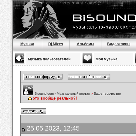
Музыка
Dj Mixes
Альбомы
Видеоклипы
Музыка пользователей
Моя музыка
Bisound.com - Музыкальный портал
>
Ваше творчество
это вообще реально?!
25.05.2023, 12:45