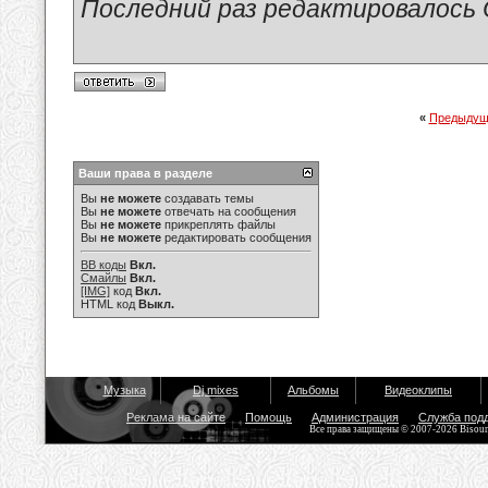
Последний раз редактировалось 
«
Предыдущ
Ваши права в разделе
Вы
не можете
создавать темы
Вы
не можете
отвечать на сообщения
Вы
не можете
прикреплять файлы
Вы
не можете
редактировать сообщения
BB коды
Вкл.
Смайлы
Вкл.
[IMG]
код
Вкл.
HTML код
Выкл.
Музыка
Dj mixes
Альбомы
Видеоклипы
Реклама на сайте
Помощь
Администрация
Служба под
Все права защищены © 2007-2026 Bisou