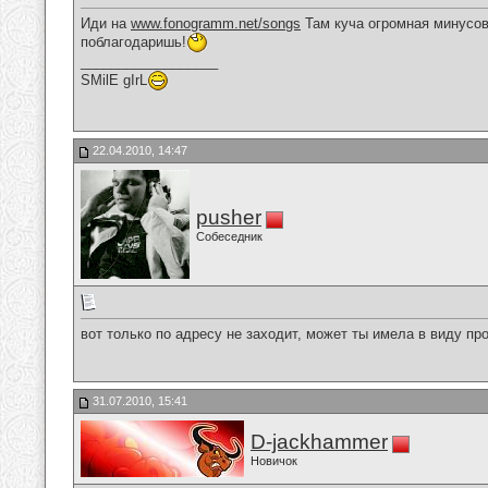
Иди на
www.fonogramm.net/songs
Там куча огромная минусов,
поблагодаришь!
__________________
SMilE gIrL
22.04.2010, 14:47
pusher
Собеседник
вот только по адресу не заходит, может ты имела в виду пр
31.07.2010, 15:41
D-jackhammer
Новичок