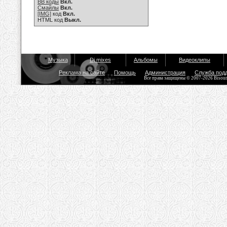
BB коды
Вкл.
Смайлы
Вкл.
[IMG]
код
Вкл.
HTML код
Выкл.
Музыка
Dj mixes
Альбомы
Видеоклипы
Реклама на сайте
Помощь
Администрация
Служба под
Все права защищены © 2007-2026 Bisou