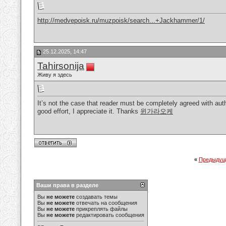
http://medvepoisk.ru/muzpoisk/search...+Jackhammer/1/
25.12.2025, 14:47
Tahirsonija
Живу я здесь
It’s not the case that reader must be completely agreed with aut
good effort, I appreciate it. Thanks
윈가라오케
«
Предыдущ
Ваши права в разделе
Вы
не можете
создавать темы
Вы
не можете
отвечать на сообщения
Вы
не можете
прикреплять файлы
Вы
не можете
редактировать сообщения