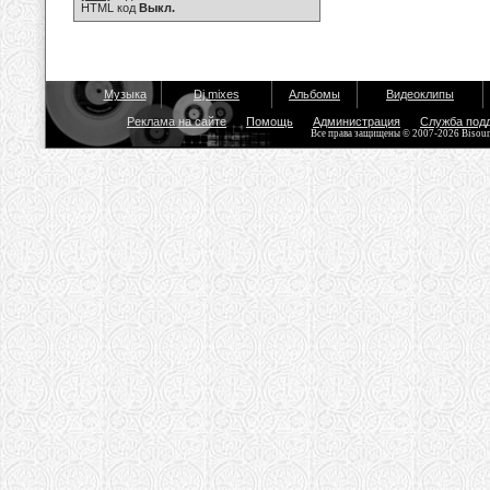
HTML код
Выкл.
Музыка
Dj mixes
Альбомы
Видеоклипы
Реклама на сайте
Помощь
Администрация
Служба под
Все права защищены © 2007-2026 Bisou