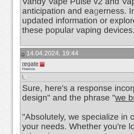
Vandy Vape Pulse v2 and Va
anticipation and ea
g
erness. I
updated information or explore
these popular vaping devices
14.04.2024, 19:44
regate
Новичок
Sure, here's a response inco
design" and the phrase "
we b
"Absolutely, we specialize in 
your needs. Whether you're lo