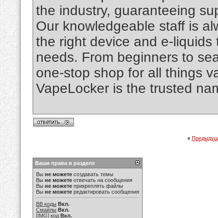
the industry, guaranteeing su
Our knowledgeable staff is al
the right device and e-liquid
needs. From beginners to se
one-stop shop for all things 
VapeLocker is the trusted na
«
Предыдущ
Ваши права в разделе
Вы
не можете
создавать темы
Вы
не можете
отвечать на сообщения
Вы
не можете
прикреплять файлы
Вы
не можете
редактировать сообщения
BB коды
Вкл.
Смайлы
Вкл.
[IMG]
код
Вкл.