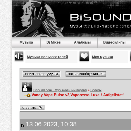
Музыка
Dj Mixes
Альбомы
Видеоклипы
Музыка пользователей
Моя музыка
Bisound.com - Музыкальный портал
>
Релизы
Vandy Vape Pulse v2,Vaporesso Luxe！Aufgelistet!
13.06.2023, 10:38