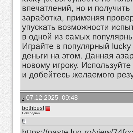
впечатлений, но и получит
заработка, применяя провер
упускать возможности испыт
в одной из самых популярны
Играйте в популярный lucky
деньги на этом. Данная аза
новому игроку. Используйт
и добейтесь желаемого резул
07.12.2025, 09:48
bothbest
Собеседник
https://paste.lug.ro/view/74fc