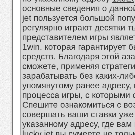
основные сведения о данной
jet пользуется большой поп
регулярно играют десятки 
представителем игры являет
1win, которая гарантирует
средств. Благодаря этой аза
сможете, применяя стратег
зарабатывать без каких-ли
упомянутому ранее адресу,
процесса игры, с которыми
Спешите ознакомиться с во
совершать ваши ставки уже 
указанному адресу, где вам 
lucky jet вы сумеете не тол