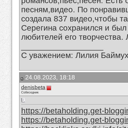
романсов,пьес,песен. Есть 
песням,видео. По понравив
создала 837 видео,чтобы т
Серегина сохранился и был
любителей его творчества. 
__________________
С уважением: Лилия Байму
24.08.2023, 18:18
denisbeta
Собеседник
https://betaholding.get-blogg
https://betaholding.get-blog