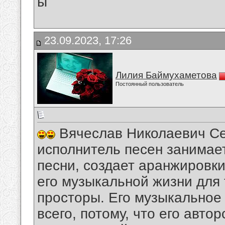
ы
23.09.2023, 17:26
Лилия Баймухаметова
Постоянный пользователь
Вячеслав Николаевич Сер
исполнитель песен занимае
песни, создает аранжировк
его музыкальной жизни для
просторы. Его музыкальное
всего, потому, что его авто