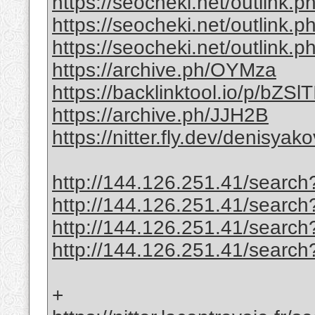
https://seocheki.net/outlink.ph
https://seocheki.net/outlink.p
https://seocheki.net/outlink.p
https://archive.ph/OYMza
https://backlinktool.io/p/bZSl
https://archive.ph/JJH2B
https://nitter.fly.dev/denisyak
http://144.126.251.41/searc
http://144.126.251.41/search
http://144.126.251.41/search
http://144.126.251.41/searc
+