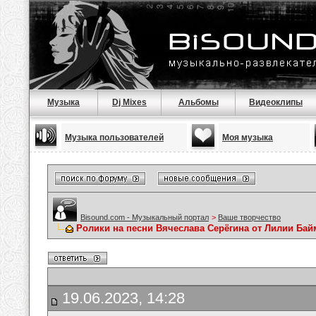
Музыка
Dj Mixes
Альбомы
Видеоклипы
Музыка пользователей
Моя музыка
Bisound.com - Музыкальный портал
>
Ваше творчество
Ролики на песни Вячеслава Серёгина от Лилии Ба
19.06.2023, 14:28