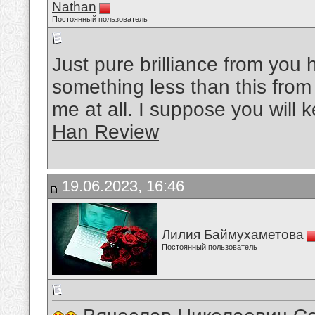
Nathan
Постоянный пользователь
Just pure brilliance from you
something less than this fro
me at all. I suppose you will 
Han Review
19.06.2023, 16:46
Лилия Баймухаметова
Постоянный пользователь