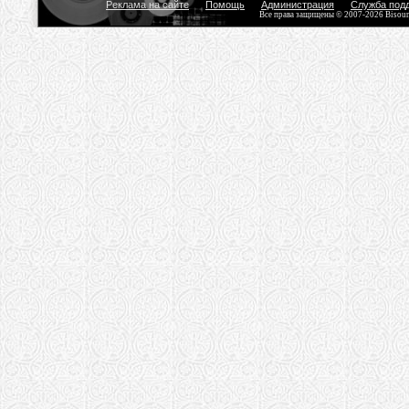
Реклама на сайте
Помощь
Администрация
Служба под
Все права защищены © 2007-2026 Bisou