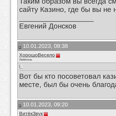
Таким образом вы всегда см
сайту Казино, где бы вы не 
__________________
Евгений Донсков
10.01.2023, 08:38
ХорошоВесело
Любитель
Вот бы кто посоветовал каз
месте, был бы очень благо
10.01.2023, 09:20
ВитёкЗвук