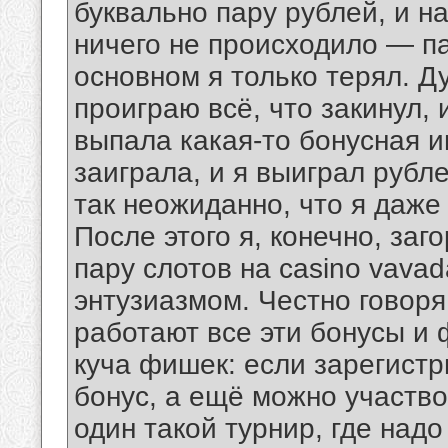
буквально пару рублей, и н
ничего не происходило — п
основном я только терял. Ду
проиграю всё, что закинул, 
выпала какая-то бонусная и
заиграла, и я выиграл рубл
так неожиданно, что я даже 
После этого я, конечно, за
пару слотов на casino vavad
энтузиазмом. Честно говоря,
работают все эти бонусы и 
куча фишек: если зарегист
бонус, а ещё можно участвов
один такой турнир, где надо