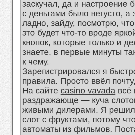
заскучал, да и настроение 
с деньгами было негусто, а
ладно, зайду, посмотрю, что
это будет что-то вроде ярк
кнопок, которые только и де
знаете, в первые минуты та
к чему.
Зарегистрировался я быстр
правила. Просто ввёл почту,
На сайте
casino vavada
всё 
раздражающе — куча слотов,
живыми дилерами. Я решил
слот с фруктами, потому чт
автоматы из фильмов. Пост