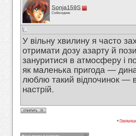
Sonja159S
Собеседник
У вільну хвилину я часто з
отримати дозу азарту й пози
зануритися в атмосферу і по
як маленька пригода — дина
люблю такий відпочинок — в
настрій.
«
Предыдущ