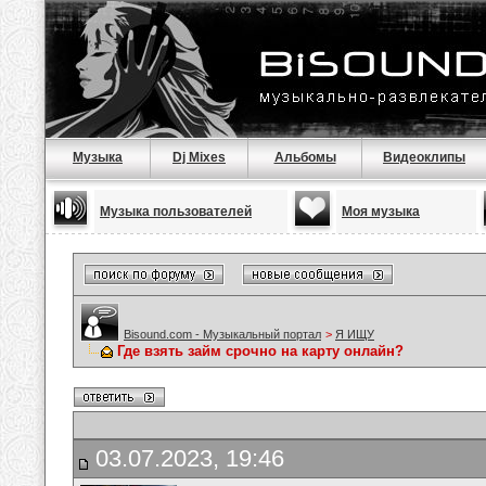
Музыка
Dj Mixes
Альбомы
Видеоклипы
Музыка пользователей
Моя музыка
Bisound.com - Музыкальный портал
>
Я ИЩУ
Где взять займ срочно на карту онлайн?
03.07.2023, 19:46