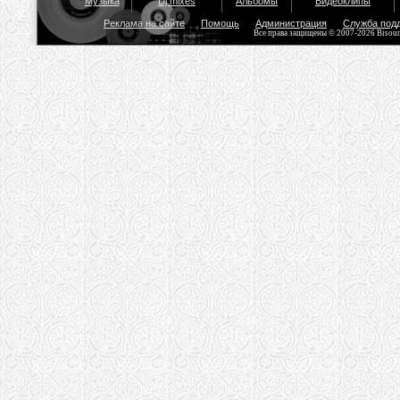
Музыка
Dj mixes
Альбомы
Видеоклипы
Реклама на сайте
Помощь
Администрация
Служба под
Все права защищены © 2007-2026 Bisou