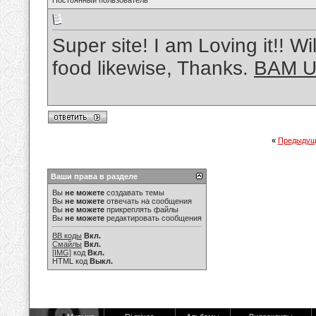
Постоянный пользователь
Super site! I am Loving it!! W
food likewise, Thanks.
BAM Un
«
Предыдущ
Ваши права в разделе
Вы
не можете
создавать темы
Вы
не можете
отвечать на сообщения
Вы
не можете
прикреплять файлы
Вы
не можете
редактировать сообщения
BB коды
Вкл.
Смайлы
Вкл.
[IMG]
код
Вкл.
HTML код
Выкл.