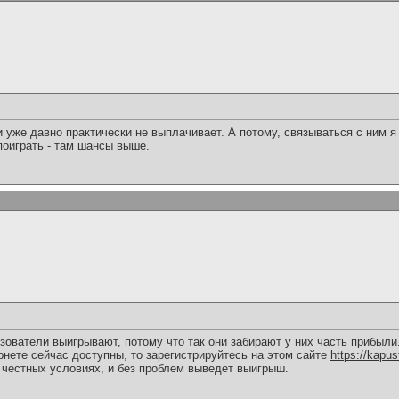
и уже давно практически не выплачивает. А потому, связываться с ним я
поиграть - там шансы выше.
ьзователи выигрывают, потому что так они забирают у них часть прибыли.
рнете сейчас доступны, то зарегистрируйтесь на этом сайте
https://kapu
 честных условиях, и без проблем выведет выигрыш.