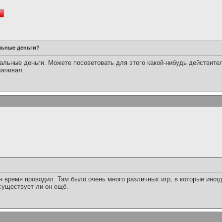
альные деньги?
еальные деньги. Можете посоветовать для этого какой-нибудь действите
лачивал.
ун время проводил. Там было очень много различных игр, в которые ино
существует ли он ещё.