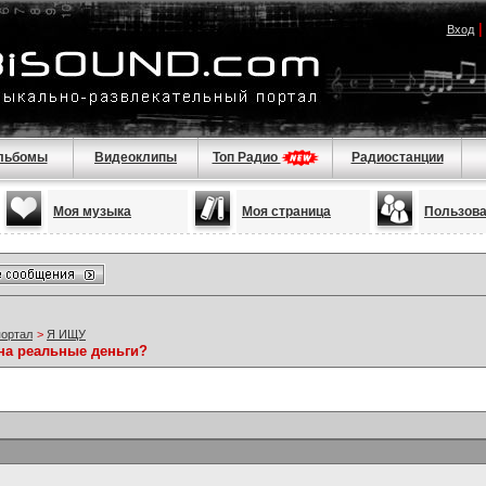
Вход
льбомы
Видеоклипы
Топ Радио
Радиостанции
Моя музыка
Моя страница
Пользов
портал
>
Я ИЩУ
 на реальные деньги?