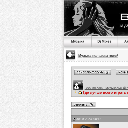
Музыка
Dj Mixes
А
Музыка пользователей
Bisound.com - Музыкальный 
Где лучше всего играть
30.08.2023, 00:12