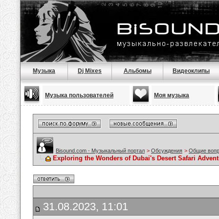
Музыка
Dj Mixes
Альбомы
Видеоклипы
Музыка пользователей
Моя музыка
Bisound.com - Музыкальный портал
>
Обсуждения
>
Общие воп
Exploring the Wonders of Dubai's Desert Safari Advent
31.08.2023, 11:01