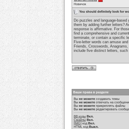
Новичок
You should definitely look for wo
Do puzzles and language-based 
them by adding further letters? Ar
response is affirmative. For thos
find a comprehensive and current l
terminate, or contain a specific l
Five-letter words can amuse and 
Friends, Crosswords, Anagrams, 
include five distinct letters, su
Ваши права в разделе
Вы
не можете
создавать темы
Вы
не можете
отвечать на сообщен
Вы
не можете
прикреплять файлы
Вы
не можете
редактировать сообщ
BB коды
Вкл.
Смайлы
Вкл.
[IMG]
код
Вкл.
HTML код
Выкл.