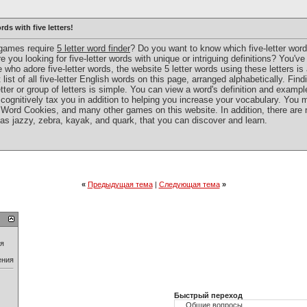
rds with five letters!
games require
5 letter word finder
? Do you want to know which five-letter wo
e you looking for five-letter words with unique or intriguing definitions? You've 
e who adore five-letter words, the website 5 letter words using these letters i
ist of all five-letter English words on this page, arranged alphabetically. Findi
etter or group of letters is simple. You can view a word's definition and exampl
cognitively tax you in addition to helping you increase your vocabulary. You
Word Cookies, and many other games on this website. In addition, there are
ch as jazzy, zebra, kayak, and quark, that you can discover and learn.
«
Предыдущая тема
|
Следующая тема
»
ия
ения
Быстрый переход