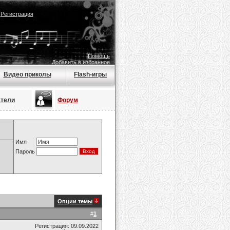
|
Регистрация
Помощь
Добавить в избранное
Видео приколы
Flash-игры
атели
Форум
Имя
Пароль
Опции темы
#
1
Регистрация: 09.09.2022