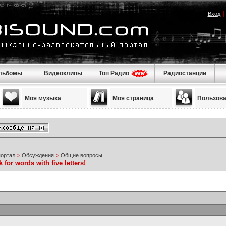
Вход
льбомы
Видеоклипы
Топ Радио
Радиостанции
Моя музыка
Моя страница
Пользов
портал
>
Обсуждения
>
Общие вопросы
 for words with five letters!