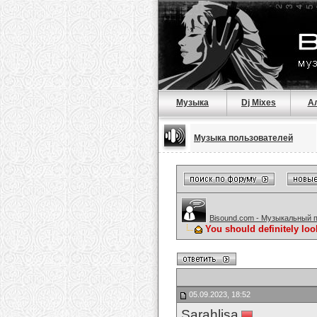
Музыка
Dj Mixes
А
Музыка пользователей
Bisound.com - Музыкальный 
You should definitely look
05.09.2023, 18:52
Sarahlisa