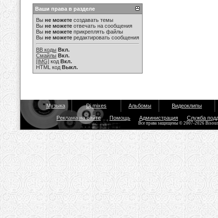
Ваши права в разделе
Вы
не можете
создавать темы
Вы
не можете
отвечать на сообщения
Вы
не можете
прикреплять файлы
Вы
не можете
редактировать сообщения
BB коды
Вкл.
Смайлы
Вкл.
[IMG]
код
Вкл.
HTML код
Выкл.
Музыка
Dj mixes
Альбомы
Видеоклипы
Реклама на сайте
Помощь
Администрация
Служба под
Все права защищены © 2007-2026 Bisou