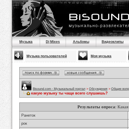
Музыка
Dj Mixes
Альбомы
Видеоклипы
Музыка пользователей
Моя музыка
Bisound.com - Музыкальный портал
>
Обсуждения
>
Общие воп
какую музыку ты чаще всего слушаешь?
Результаты опроса
: Кака
Ранеток
рок