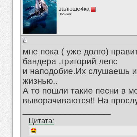
валюше4ка
Новичок
мне пока ( уже долго) нрав
бандера ,григорий лепс
и наподобие.Их слушаешь 
жизнью..
А то пошли такие песни в мо
выворачиваются!! На прослу
__________________
Цитата: