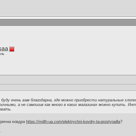
saa
ель
 буду очень вам благодарна, где можно приобрести натуральные хлопк
ичными, а не самошив как много в каких магазинах можно купить. Ин
овать.
ктрична ковдра
https://mdth-ua.com/elektrychni-kovdry-ta-prostyradla
?
.