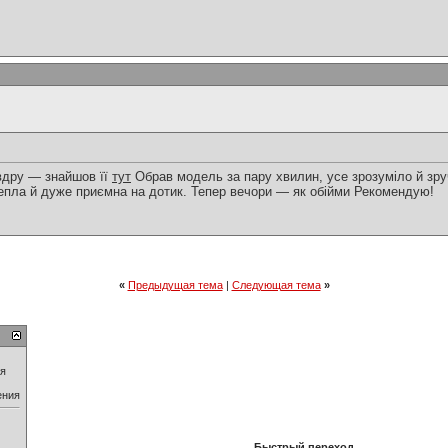
овдру — знайшов її
тут
Обрав модель за пару хвилин, усе зрозуміло й зру
тепла й дуже приємна на дотик. Тепер вечори — як обійми Рекомендую!
«
Предыдущая тема
|
Следующая тема
»
ия
ения
Быстрый переход