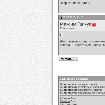
Зверніть на неї увагу.
05.07.2025, 11:10
Максим Гапчук
Собеседник
Довго шукав якісну та м’яку к
ковдра — просто мрія: легка, 
Ваши права в разделе
Вы
не можете
создавать темы
Вы
не можете
отвечать на сообщен
Вы
не можете
прикреплять файлы
Вы
не можете
редактировать сообщ
BB коды
Вкл.
Смайлы
Вкл.
[IMG]
код
Вкл.