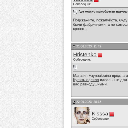
Собеседник
Где можно приобрести натура
Подскажите, пожалуйста, буду
были фабричными, а не самоши
кровать.
21.06.2023, 11:49
Hristenko
Собеседник
Магазин Faynaukraina предлаг
Купить одеяло
идеальные для и
вас равнодушными.
22.09.2023, 20:18
Kisssa
Собеседник