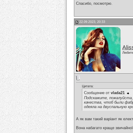
Спасибо, посмотрю.
22.09.2023, 20:33
Alis
Любит
Цитата:
Сообщение от
vlada21
Подскажите, пожалуйста,
качества, чтоб были фабр
одеяла на двуспальную кр
А як вам такий варіант як еле
Вона набагато краще звичайної