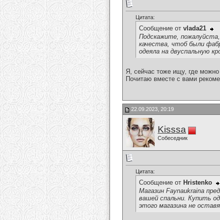
Цитата:
Сообщение от
vlada21
Подскажите, пожалуйста,
качества, чтоб были фабр
одеяла на двуспальную кр
Я, сейчас тоже ищу, где можно
Почитаю вместе с вами рекоме
22.09.2023, 20:19
Kisssa
Собеседник
Цитата:
Сообщение от
Hristenko
Магазин Faynaukraina пр
вашей спальни. Купить од
этого магазина не остав