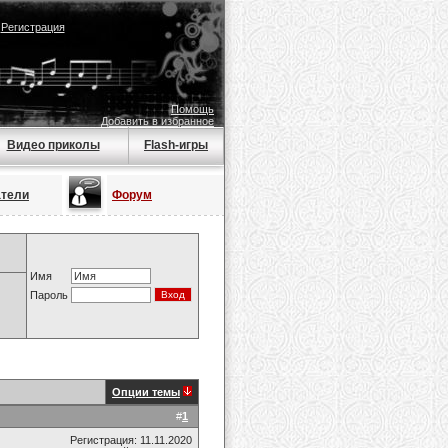
|
Регистрация
Помощь
Добавить в избранное
Видео приколы
Flash-игры
атели
Форум
Имя
Пароль
Опции темы
#
1
Регистрация: 11.11.2020