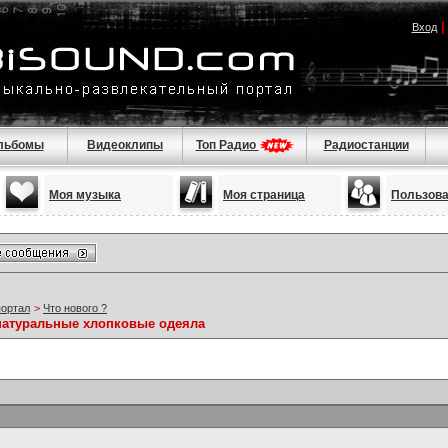
Вход
льбомы
Видеоклипы
Топ Радио
Радиостанции
Моя музыка
Моя страница
Пользов
портал
>
Что нового ?
натуральные хлопковые одеяла