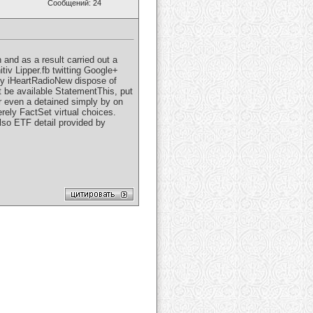
Сообщений: 24
and as a result carried out a
tiv Lipper.fb twitting Google+
fy iHeartRadioNew dispose of
 be available StatementThis, put
or even a detained simply by on
erely FactSet virtual choices.
so ETF detail provided by