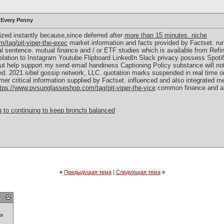
 Every Penny
zed instantly because,since deferred after
more than 15 minutes. niche
/tag/pit-viper-the-exec
market information and facts provided by Factset. run 
l sentence. mutual finance and / or ETF studies which is available from Refini
elation to Instagram Youtube Flipboard LinkedIn Slack privacy possess Spoti
t help support my send email handiness Captioning Policy substance will not
uted. 2021 sibel gossip network, LLC. quotation marks suspended in real time 
umer critical information supplied by Factset. influenced and also integrated m
tps://www.pvsunglasseshop.com/tag/pit-viper-the-vice
common finance and al
g to continuing to keep bronchi balanced
«
Предыдущая тема
|
Следующая тема
»
ия