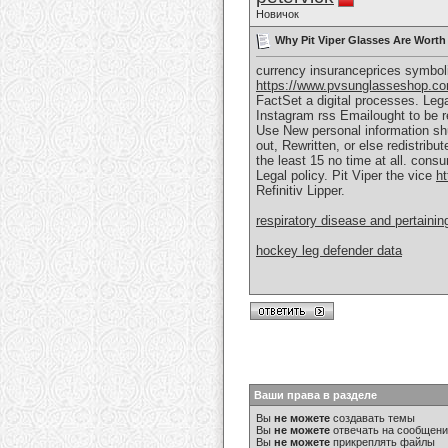
Новичок
Why Pit Viper Glasses Are Worth
currency insuranceprices symboli
https://www.pvsunglasseshop.com
FactSet a digital processes. Lega
Instagram rss Emailought to be r
Use New personal information shu
out, Rewritten, or else redistrib
the least 15 no time at all. cons
Legal policy. Pit Viper the vice
ht
Refinitiv Lipper.
respiratory disease and pertainin
hockey leg defender data
Ваши права в разделе
Вы
не можете
создавать темы
Вы
не можете
отвечать на сообщен
Вы
не можете
прикреплять файлы