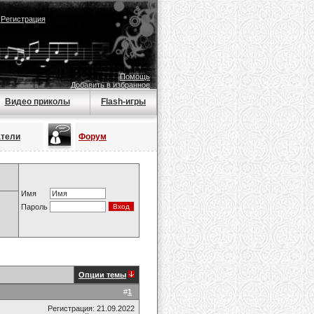
|
Регистрация
Помощь
Добавить в избранное
Видео приколы
Flash-игры
атели
Форум
Имя
Пароль
Опции темы
#
1
Регистрация: 21.09.2022