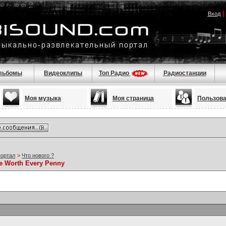
Вход
льбомы
Видеоклипы
Топ Радио
Радиостанции
Моя музыка
Моя страница
Пользов
портал
>
Что нового ?
re Worth Every Penny