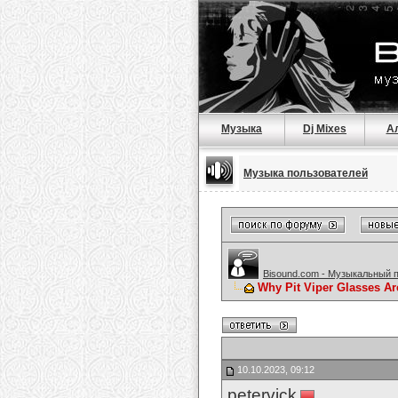
Музыка
Dj Mixes
А
Музыка пользователей
Bisound.com - Музыкальный 
Why Pit Viper Glasses A
10.10.2023, 09:12
petervick