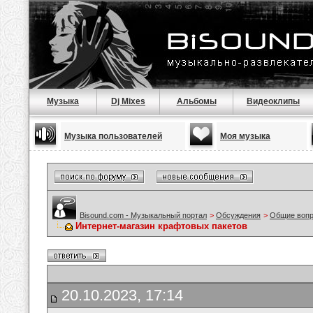
Музыка
Dj Mixes
Альбомы
Видеоклипы
Музыка пользователей
Моя музыка
Bisound.com - Музыкальный портал
>
Обсуждения
>
Общие воп
Интернет-магазин крафтовых пакетов
20.10.2023, 17:14