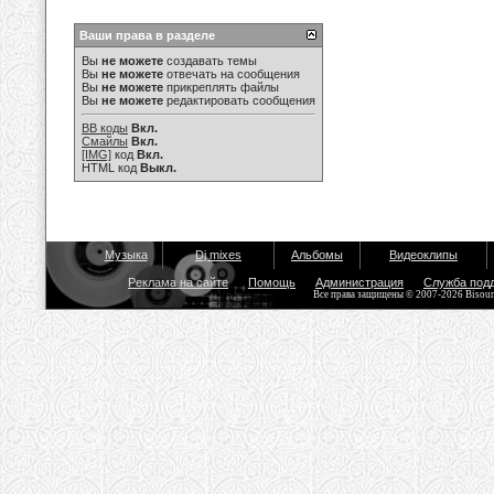
Ваши права в разделе
Вы
не можете
создавать темы
Вы
не можете
отвечать на сообщения
Вы
не можете
прикреплять файлы
Вы
не можете
редактировать сообщения
BB коды
Вкл.
Смайлы
Вкл.
[IMG]
код
Вкл.
HTML код
Выкл.
Музыка
Dj mixes
Альбомы
Видеоклипы
Реклама на сайте
Помощь
Администрация
Служба под
Все права защищены © 2007-2026 Bisou