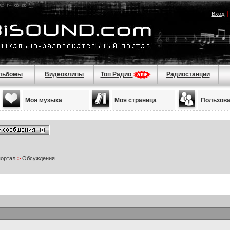
Вход
льбомы
Видеоклипы
Топ Радио
Радиостанции
Моя музыка
Моя страница
Пользов
портал
>
Обсуждения