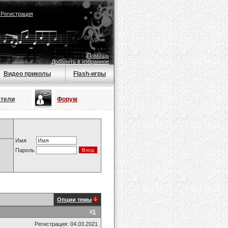
|
Регистрация
Помощь
Добавить в избранное
Видео приколы
Flash-игры
атели
Форум
Имя
Пароль
Опции темы
#
1
Регистрация: 04.03.2021