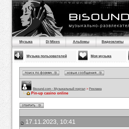
Музыка
Dj Mixes
Альбомы
Видеоклипы
Музыка пользователей
Моя музыка
Bisound.com - Музыкальный портал
>
Реклама
Pin-up casino online
17.11.2023, 10:41