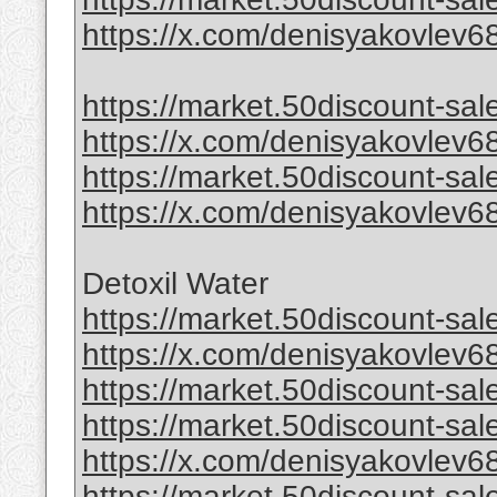
https://x.com/denisyakovlev
https://market.50discount-sa
https://x.com/denisyakovlev
https://market.50discount-sa
https://x.com/denisyakovlev
Detoxil Water
https://market.50discount-sa
https://x.com/denisyakovlev
https://market.50discount-sal
https://market.50discount-sa
https://x.com/denisyakovlev
https://market.50discount-sa