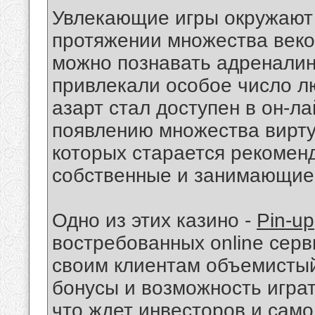
Увлекающие игры окружают
протяжении множества веков
можно познавать адреналин 
привлекали особое число л
азарт стал доступен в он-ла
появлению множества вирту
которых старается рекомен
собственные и занимающие 
Одно из этих казино -
Pin-up
востребованных online сер
своим клиентам объемистый
бонусы и возможность играт
что ждет инвесторов и само