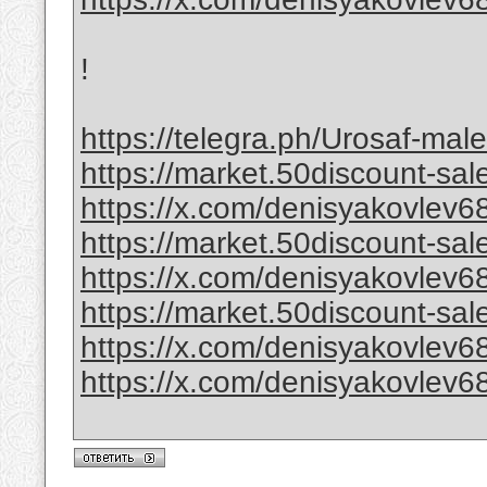
!
https://telegra.ph/Urosaf-mal
https://market.50discount-sa
https://x.com/denisyakovlev
https://market.50discount-sa
https://x.com/denisyakovlev
https://market.50discount-s
https://x.com/denisyakovlev
https://x.com/denisyakovlev