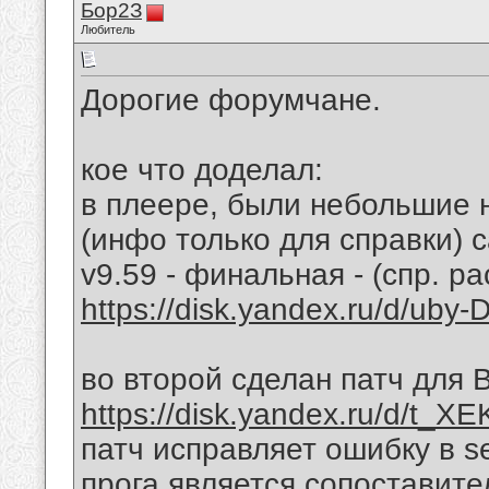
Бор2З
Любитель
Дорогие форумчане.
кое что доделал:
в плеере, были небольшие 
(инфо только для справки) 
v9.59 - финальная - (спр. р
https://disk.yandex.ru/d/uby-
во второй сделан патч для 
https://disk.yandex.ru/d/t_X
патч исправляет ошибку в se
прога является сопоставит