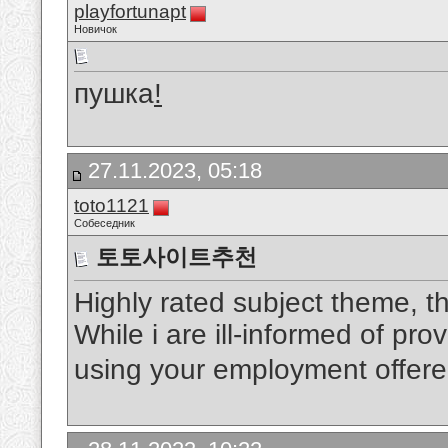
playfortunapt
Новичок
пушка
!
27.11.2023, 05:18
toto1121
Собеседник
토토사이트추천
Highly rated subject theme, t
While i are ill-informed of pro
using your employment offere