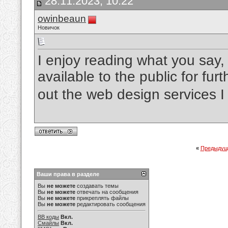
28.11.2023, 10:22
owinbeaun
Новичок
I enjoy reading what you say
available to the public for fu
out the web design services I
«
Предыдущ
Ваши права в разделе
Вы
не можете
создавать темы
Вы
не можете
отвечать на сообщения
Вы
не можете
прикреплять файлы
Вы
не можете
редактировать сообщения
BB коды
Вкл.
Смайлы
Вкл.