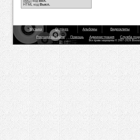
[IMG]
код
Вкл.
HTML код
Выкл.
Музыка
Dj mixes
Альбомы
Видеоклипы
Реклама на сайте
Помощь
Администрация
Служба под
Все права защищены © 2007-2026 Bisou