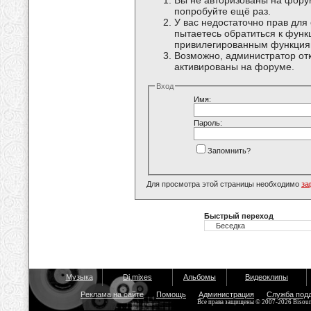
Вы не авторизованы на форум
попробуйте ещё раз.
У вас недостаточно прав для
пытаетесь обратиться к функ
привилегированным функция
Возможно, администратор отк
активированы на форуме.
Вход
Имя:
Пароль:
Запомнить?
Для просмотра этой страницы необходимо
за
Быстрый переход
Музыка
Dj mixes
Альбомы
Видеоклипы
Реклама на сайте
Помощь
Администрация
Служба под
Все права защищены © 2007-2026 Bisou