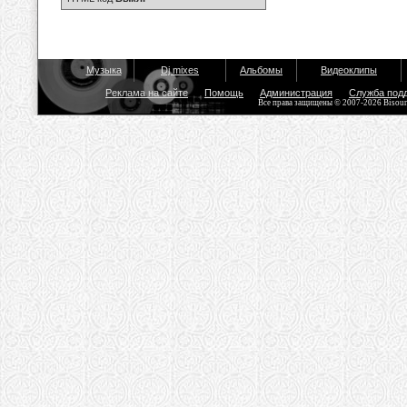
Музыка
Dj mixes
Альбомы
Видеоклипы
Реклама на сайте
Помощь
Администрация
Служба под
Все права защищены © 2007-2026 Bisou