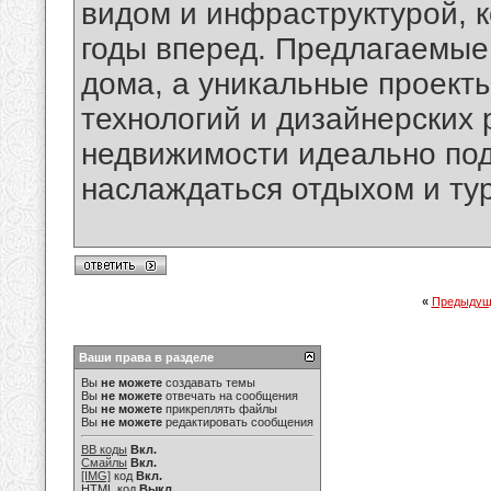
видом и инфраструктурой, 
годы вперед. Предлагаемые 
дома, а уникальные проект
технологий и дизайнерских
недвижимости идеально под
наслаждаться отдыхом и ту
«
Предыдущ
Ваши права в разделе
Вы
не можете
создавать темы
Вы
не можете
отвечать на сообщения
Вы
не можете
прикреплять файлы
Вы
не можете
редактировать сообщения
BB коды
Вкл.
Смайлы
Вкл.
[IMG]
код
Вкл.
HTML код
Выкл.