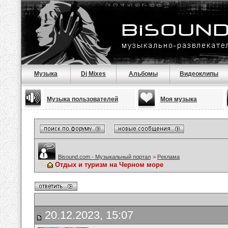
Музыка
Dj Mixes
Альбомы
Видеоклипы
Музыка пользователей
Моя музыка
Bisound.com - Музыкальный портал
>
Реклама
Отдых и туризм на Черном море
20.12.2023, 15:07