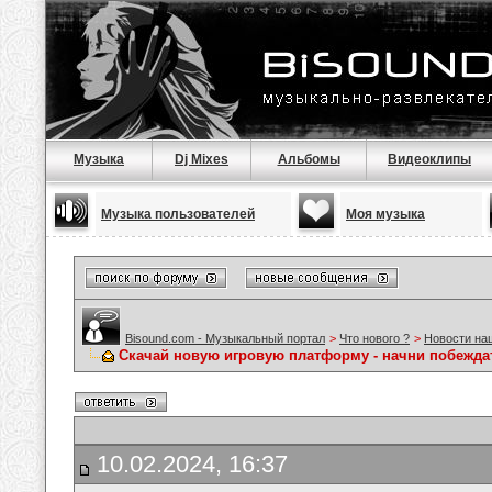
Музыка
Dj Mixes
Альбомы
Видеоклипы
Музыка пользователей
Моя музыка
Bisound.com - Музыкальный портал
>
Что нового ?
>
Новости на
Скачай новую игровую платформу - начни побежда
10.02.2024, 16:37