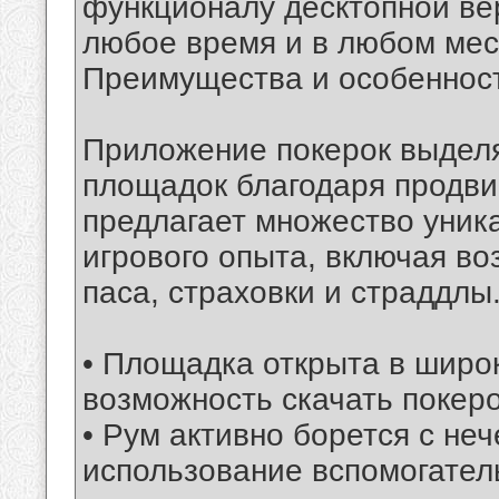
функционалу десктопной вер
любое время и в любом мес
Преимущества и особеннос
Приложение покерок выделя
площадок благодаря продви
предлагает множество уник
игрового опыта, включая во
паса, страховки и страддлы
• Площадка открыта в широ
возможность скачать покеро
• Рум активно борется с не
использование вспомогател