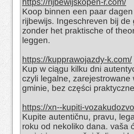
https://rijbewijskopen-r.com/
Koop binnen een paar dagen 
rijbewijs. Ingeschreven bij 
zonder het praktische of theo
leggen.
https://kupprawojazdy-k.com/
Kup w ciągu kilku dni autenty
czyli legalne, zarejestrowane
gminie, bez części praktyczne
https://xn--kupiti-vozakudozv
Kupite autentičnu, pravu, lega
roku od nekoliko dana. vaša ć