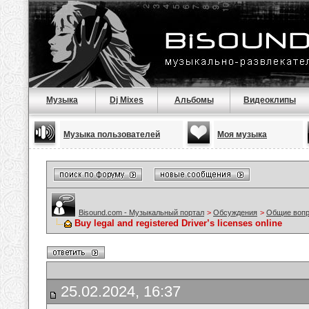
Музыка
Dj Mixes
Альбомы
Видеоклипы
Музыка пользователей
Моя музыка
Bisound.com - Музыкальный портал
>
Обсуждения
>
Общие воп
Buy legal and registered Driver’s licenses online
25.02.2024, 16:37