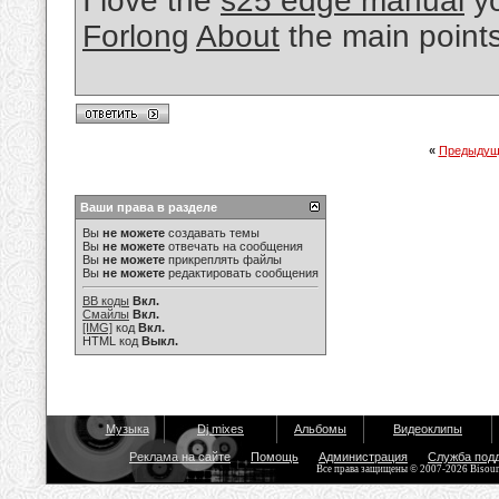
I love the
s25 edge manual
yo
Forlong
About
the main points
«
Предыдущ
Ваши права в разделе
Вы
не можете
создавать темы
Вы
не можете
отвечать на сообщения
Вы
не можете
прикреплять файлы
Вы
не можете
редактировать сообщения
BB коды
Вкл.
Смайлы
Вкл.
[IMG]
код
Вкл.
HTML код
Выкл.
Музыка
Dj mixes
Альбомы
Видеоклипы
Реклама на сайте
Помощь
Администрация
Служба под
Все права защищены © 2007-2026 Bisou