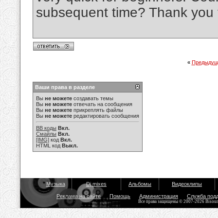
subsequent time? Thank you f
«
Предыдущ
Ваши права в разделе
Вы
не можете
создавать темы
Вы
не можете
отвечать на сообщения
Вы
не можете
прикреплять файлы
Вы
не можете
редактировать сообщения
BB коды
Вкл.
Смайлы
Вкл.
[IMG]
код
Вкл.
HTML код
Выкл.
Музыка
Dj mixes
Альбомы
Видеоклипы
Реклама на сайте
Помощь
Администрация
Служба под
Все права защищены © 2007-2026 Bisou