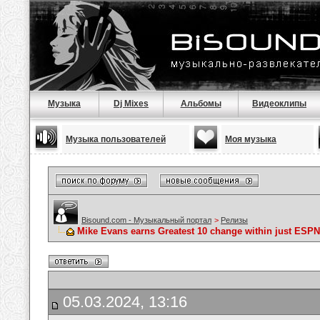
Музыка
Dj Mixes
Альбомы
Видеоклипы
Музыка пользователей
Моя музыка
Bisound.com - Музыкальный портал
>
Релизы
Mike Evans earns Greatest 10 change within just ESPN
05.03.2024, 13:16