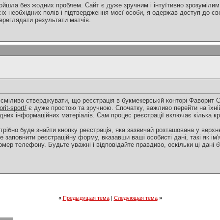
ойшла без жодних проблем. Сайт є дуже зручним і інтуїтивно зрозуміли
сіх необхідних полів і підтвердження моєї особи, я одержав доступ до сво
ереглядати результати матчів.
 сміливо стверджувати, що реєстрація в букмекерській конторі Фаворит 
rit-sport/
є дуже простою та зручною. Спочатку, важливо перейти на їхні
дних інформаційних матеріалів. Сам процес реєстрації включає кілька кро
трібно буде знайти кнопку реєстрація, яка зазвичай розташована у верхн
е заповнити реєстраційну форму, вказавши ваші особисті дані, такі як ім
омер телефону. Будьте уважні і відповідайте правдиво, оскільки ці дані
«
Предыдущая тема
|
Следующая тема
»