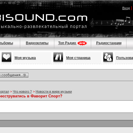
Вход
льбомы
Видеоклипы
Топ Радио
Радиостанции
Моя музыка
Моя страница
Пользов
портал
>
Что нового ?
>
Новости в мире музыки
реєструватись в Фаворит Спорт?