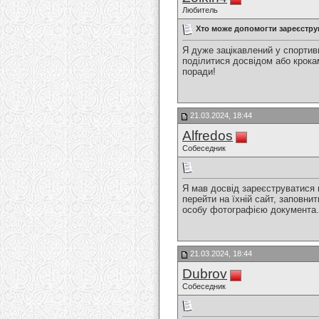
Любитель
Хто може допомогти зареєстру
Я дуже зацікавлений у спортивн
поділитися досвідом або крокам
поради!
21.03.2024, 18:44
Alfredos
Собеседник
Я мав досвід зареєструватися 
перейти на їхній сайт, заповн
особу фотографією документа. В
21.03.2024, 18:44
Dubrov
Собеседник