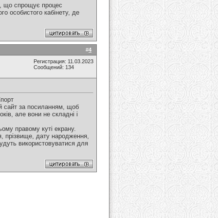
м, що спрощує процес
го особистого кабінету, де
#
4
Регистрация: 11.03.2023
Сообщений: 134
Спорт
й сайт за посиланням, щоб
ків, але вони не складні і
ьому правому куті екрану.
'я, прізвище, дату народження,
 будуть використовуватися для