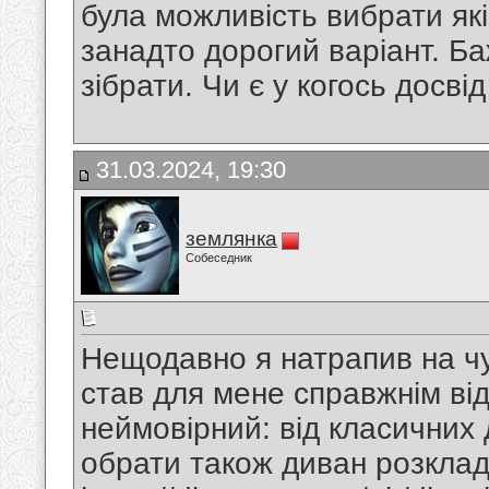
була можливість вибрати як
занадто дорогий варіант. Б
зібрати. Чи є у когось досв
31.03.2024, 19:30
землянка
Собеседник
Нещодавно я натрапив на чу
став для мене справжнім ві
неймовірний: від класичних
обрати також диван розкла