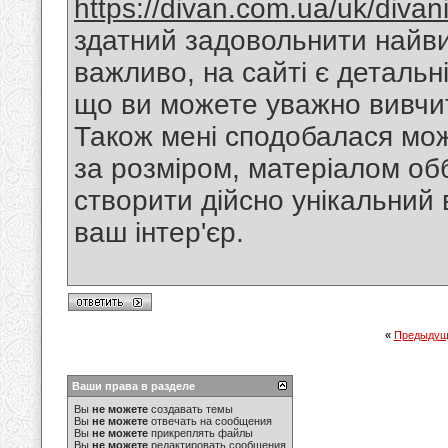
https://divan.com.ua/uk/divan
здатний задовольнити найви
важливо, на сайті є детальн
що ви можете уважно вивчи
Також мені сподобалася мож
за розміром, матеріалом об
створити дійсно унікальний 
ваш інтер'єр.
«
Предыдущ
Ваши права в разделе
Вы
не можете
создавать темы
Вы
не можете
отвечать на сообщения
Вы
не можете
прикреплять файлы
Вы
не можете
редактировать сообщения